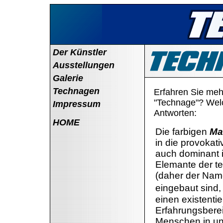
Der Künstler
Ausstellungen
Galerie
Technagen
Erfahren Sie meh
"Technage"? Wel
Impressum
Antworten:
HOME
Die farbigen
Ma
in die provokati
auch dominant in
Elemante der t
(daher der Na
eingebaut sind
einen existentie
Erfahrungsbere
Menschen in un