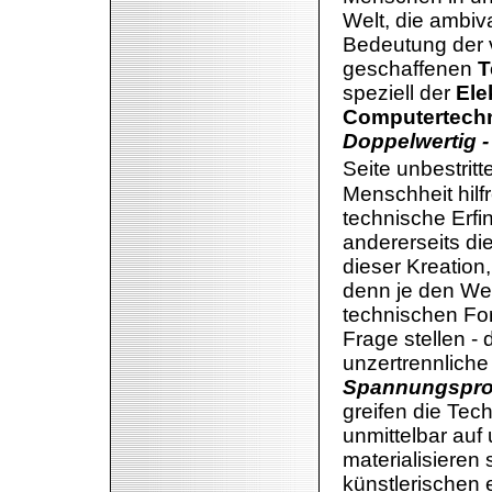
Welt, die ambiv
Bedeutung der
geschaffenen
T
speziell der
Ele
Computertech
Doppelwertig 
Seite unbestritt
Menschheit hilf
technische Erf
andererseits di
dieser Kreation
denn je den We
technischen Fort
Frage stellen - 
unzertrennliche
Spannungspro
greifen die Te
unmittelbar auf
materialisieren 
künstlerischen 